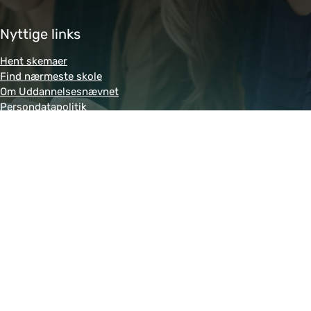
Nyttige links
Hent skemaer
Find nærmeste skole
Om Uddannelsesnævnet
Persondatapolitik
Genveje
Amukurs.dk
Blivkontorelev.dk
Detailhandelsuddannelsen.dk
Letsdobusiness.dk
Bliv-tandklinikassistent.dk
Fitness-uddannelsen.dk
Powered by MCB