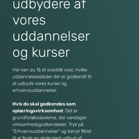
udbydere af
vores
uddannelser
og kurser
Her kan du få et overblik over, hvilke
uddannelsessteder der er godkendt til
at udbyde vores kurser og
erhvervsuddannelser.
Hvis du skal godkendes som
oplæringsvirksomhed
: Det er
grundforløbsskolerne, der varetager
virksomhedsgodkendelser. Tryk på
"Erhvervsuddannelser" og benyt filtret
til at finde en skole med udbud af