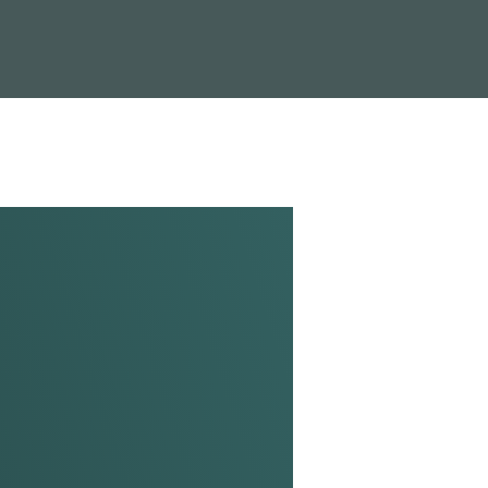
Nyheder
Viden & data