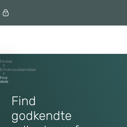
Erhvervsuddannelser
Efteruddannelse
Forside
Erhvervsuddannelser
Find
skole
Find
godkendte