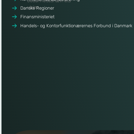
Uddannelsesnævnets
a
vision
Danske Regioner
n
Finansministeriet
Handels- og Kontorfunktionærernes Forbund i Danmark
n
el
s
e
s
n
æ