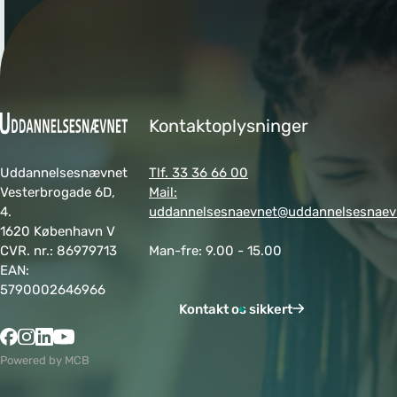
v
n
e
Kontaktoplysninger
t
Uddannelsesnævnet
Tlf. 33 36 66 00
Vesterbrogade 6D,
Mail:
Vi arbejder for at kunne
4.
uddannelsesnaevnet@uddannelsesnaev
tilbyde attraktive og
1620 København V
fremtidssikrede
CVR. nr.: 86979713
Man-fre: 9.00 - 15.00
erhvervsuddannelser
EAN:
og
5790002646966
efteruddannelsestilbud,
Kontakt os sikkert
der matcher
arbejdsmarkedets
Powered by MCB
behov for kvalificeret
arbejdskraft indenfor