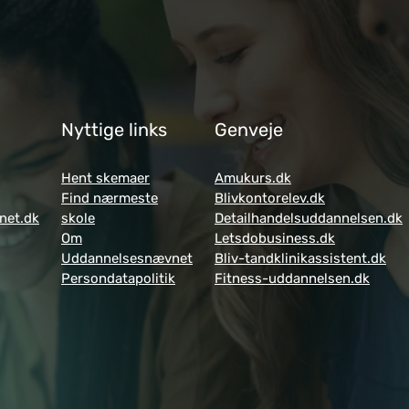
Nyttige links
Genveje
Hent skemaer
Amukurs.dk
Find nærmeste
Blivkontorelev.dk
net.dk
skole
Detailhandelsuddannelsen.dk
Om
Letsdobusiness.dk
Uddannelsesnævnet
Bliv-tandklinikassistent.dk
Persondatapolitik
Fitness-uddannelsen.dk