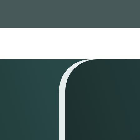
Nyheder
Viden & data