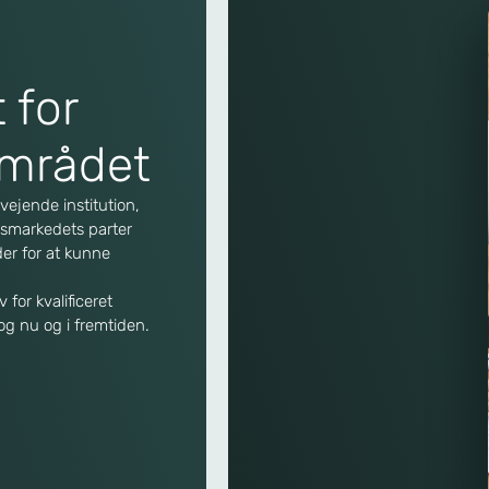
 for
området
ejende institution,
jdsmarkedets parter
der for at kunne
for kvalificeret
g nu og i fremtiden.