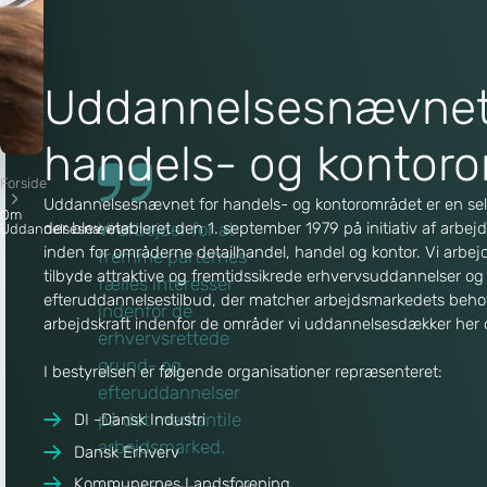
Uddannelsesnævnet
handels- og kontor
Forside
Uddannelsesnævnet for handels- og kontorområdet er en selv
O
Om
der blev etableret den 1. september 1979 på initiativ af arbe
Vi arbejder for at
Uddannelsesnævnet
inden for områderne detailhandel, handel og kontor. Vi arbej
fremme parternes
m
tilbyde attraktive og fremtidssikrede erhvervsuddannelser og
fælles interesser
efteruddannelsestilbud, der matcher arbejdsmarkedets behov 
indenfor de
U
arbejdskraft indenfor de områder vi uddannelsesdækker her o
erhvervsrettede
grund- og
I bestyrelsen er følgende organisationer repræsenteret:
d
efteruddannelser
på det merkantile
DI -Dansk Industri
d
arbejdsmarked.
Dansk Erhverv
Kommunernes Landsforening