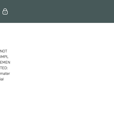
Erhvervsuddannelser
Efteruddannelse
NOT
IMPL
EMEN
TED:
mater
ial