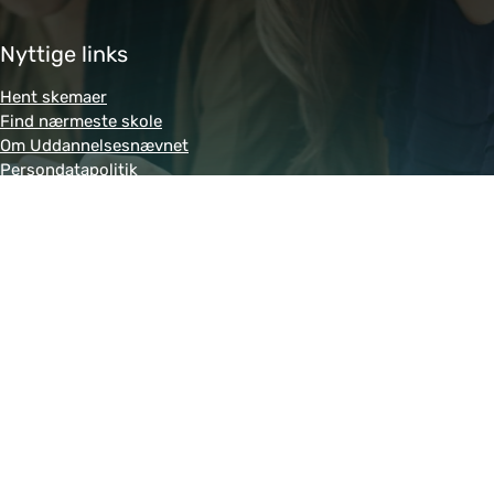
Nyttige links
Hent skemaer
Find nærmeste skole
Om Uddannelsesnævnet
Persondatapolitik
Genveje
Amukurs.dk
Blivkontorelev.dk
Detailhandelsuddannelsen.dk
Letsdobusiness.dk
Bliv-tandklinikassistent.dk
Fitness-uddannelsen.dk
Powered by MCB