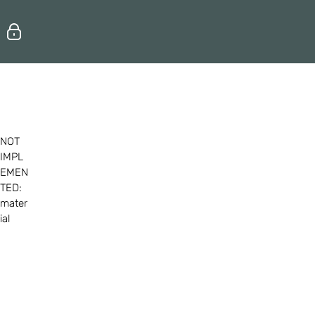
Erhvervsuddannelser
Efteruddannelse
NOT
IMPL
EMEN
TED:
mater
ial