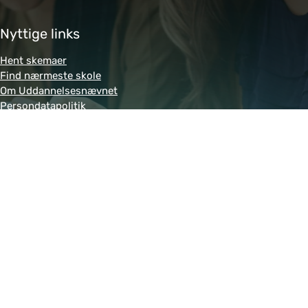
Nyttige links
Hent skemaer
Find nærmeste skole
Om Uddannelsesnævnet
Persondatapolitik
Genveje
Amukurs.dk
Blivkontorelev.dk
Detailhandelsuddannelsen.dk
Letsdobusiness.dk
Bliv-tandklinikassistent.dk
Fitness-uddannelsen.dk
Powered by MCB