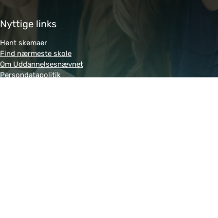
Nyttige links
Hent skemaer
Find nærmeste skole
Om Uddannelsesnævnet
Persondatapolitik
Genveje
Amukurs.dk
Blivkontorelev.dk
Detailhandelsuddannelsen.dk
Letsdobusiness.dk
Bliv-tandklinikassistent.dk
Fitness-uddannelsen.dk
Powered by MCB