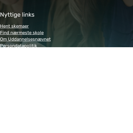
Nyttige links
Hent skemaer
Find nærmeste skole
Om Uddannelsesnævnet
Persondatapolitik
Genveje
Amukurs.dk
Blivkontorelev.dk
Detailhandelsuddannelsen.dk
Letsdobusiness.dk
Bliv-tandklinikassistent.dk
Fitness-uddannelsen.dk
Powered by MCB