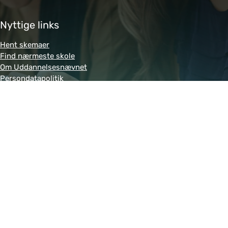
Nyttige links
Hent skemaer
Find nærmeste skole
Om Uddannelsesnævnet
Persondatapolitik
Genveje
Amukurs.dk
Blivkontorelev.dk
Detailhandelsuddannelsen.dk
Letsdobusiness.dk
Bliv-tandklinikassistent.dk
Fitness-uddannelsen.dk
Powered by MCB