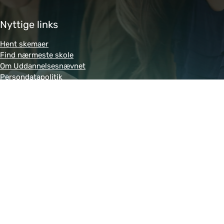
Nyttige links
Hent skemaer
Find nærmeste skole
Om Uddannelsesnævnet
Persondatapolitik
Genveje
Amukurs.dk
Blivkontorelev.dk
Detailhandelsuddannelsen.dk
Letsdobusiness.dk
Bliv-tandklinikassistent.dk
Fitness-uddannelsen.dk
Powered by MCB