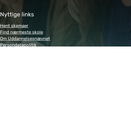
Nyttige links
Hent skemaer
Find nærmeste skole
Om Uddannelsesnævnet
Persondatapolitik
Genveje
Amukurs.dk
Blivkontorelev.dk
Detailhandelsuddannelsen.dk
Letsdobusiness.dk
Bliv-tandklinikassistent.dk
Fitness-uddannelsen.dk
Powered by MCB