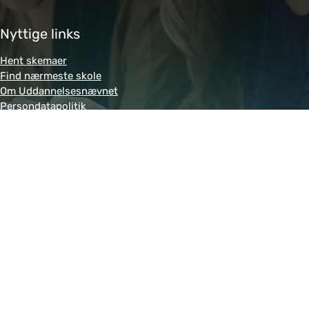
Nyttige links
Hent skemaer
Find nærmeste skole
Om Uddannelsesnævnet
Persondatapolitik
Genveje
Amukurs.dk
Blivkontorelev.dk
Detailhandelsuddannelsen.dk
Letsdobusiness.dk
Bliv-tandklinikassistent.dk
Fitness-uddannelsen.dk
Powered by MCB