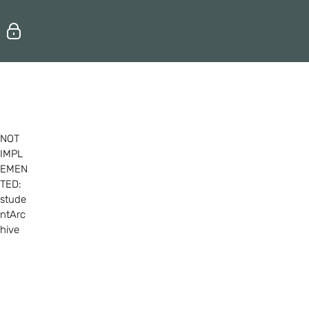
Erhvervsuddannelser
Efteruddannelse
NOT
IMPL
EMEN
TED:
stude
ntArc
hive