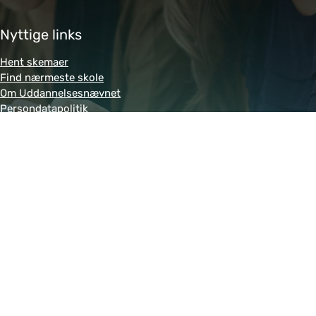
Nyttige links
Hent skemaer
Find nærmeste skole
Om Uddannelsesnævnet
Persondatapolitik
Genveje
Amukurs.dk
Blivkontorelev.dk
Detailhandelsuddannelsen.dk
Letsdobusiness.dk
Bliv-tandklinikassistent.dk
Fitness-uddannelsen.dk
Powered by MCB