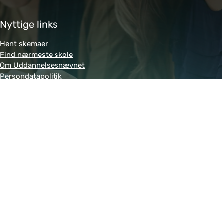
Nyttige links
Hent skemaer
Find nærmeste skole
Om Uddannelsesnævnet
Persondatapolitik
Genveje
Amukurs.dk
Blivkontorelev.dk
Detailhandelsuddannelsen.dk
Letsdobusiness.dk
Bliv-tandklinikassistent.dk
Fitness-uddannelsen.dk
Powered by MCB