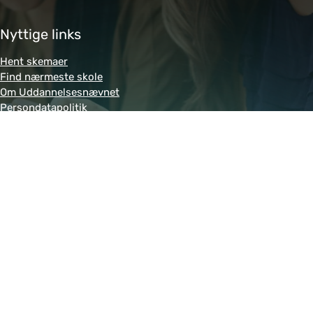
Nyttige links
Hent skemaer
Find nærmeste skole
Om Uddannelsesnævnet
Persondatapolitik
Genveje
Amukurs.dk
Blivkontorelev.dk
Detailhandelsuddannelsen.dk
Letsdobusiness.dk
Bliv-tandklinikassistent.dk
Fitness-uddannelsen.dk
Powered by MCB