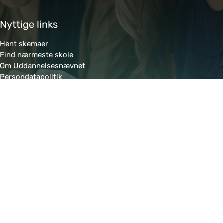
Nyttige links
Hent skemaer
Find nærmeste skole
Om Uddannelsesnævnet
Persondatapolitik
Genveje
Amukurs.dk
Blivkontorelev.dk
Detailhandelsuddannelsen.dk
Letsdobusiness.dk
Bliv-tandklinikassistent.dk
Fitness-uddannelsen.dk
Powered by MCB