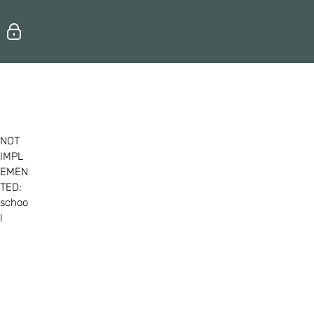
Erhvervsuddannelser
Efteruddannelse
NOT
IMPL
EMEN
TED:
schoo
l