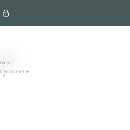
Erhvervsuddannelser
Efteruddannelse
Forside
Efteruddannelse
Ledelse