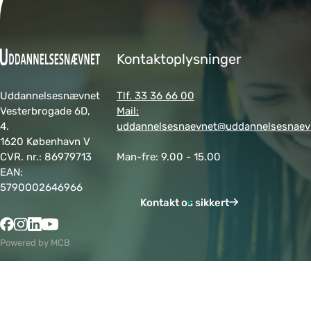
Kontaktoplysninger
Uddannelsesnævnet
Tlf. 33 36 66 00
Vesterbrogade 6D,
Mail:
4.
uddannelsesnaevnet@uddannelsesnaev
1620 København V
CVR. nr.: 86979713
Man-fre: 9.00 - 15.00
EAN:
5790002646966
Kontakt os sikkert
Powered by MCB