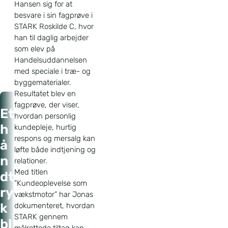
Hansen sig for at
besvare i sin fagprøve i
STARK Roskilde C, hvor
han til daglig arbejder
som elev på
Handelsuddannelsen
med speciale i træ- og
byggematerialer.
Resultatet blev en
fagprøve, der viser,
Forside
Et
hvordan personlig
Nyheder
h
kundepleje, hurtig
Et håndtryk
respons og mersalg kan
å
blev til
vækst –
løfte både indtjening og
fagprøvepris
n
relationer.
til Jonas og
STARK
Med titlen
dt
”Kundeoplevelse som
ry
vækstmotor” har Jonas
k
dokumenteret, hvordan
STARK gennem
bl
målrettede tiltag kan