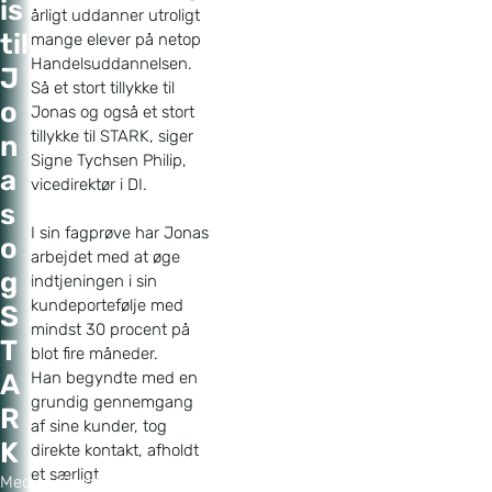
is
årligt uddanner utroligt
til
mange elever på netop
Handelsuddannelsen.
J
Så et stort tillykke til
o
Jonas og også et stort
tillykke til STARK, siger
n
Signe Tychsen Philip,
a
vicedirektør i DI.
s
I sin fagprøve har Jonas
o
arbejdet med at øge
g
indtjeningen i sin
kundeportefølje med
S
mindst 30 procent på
T
blot fire måneder.
Han begyndte med en
A
grundig gennemgang
R
af sine kunder, tog
K
direkte kontakt, afholdt
et særligt
Med et skarpt blik for