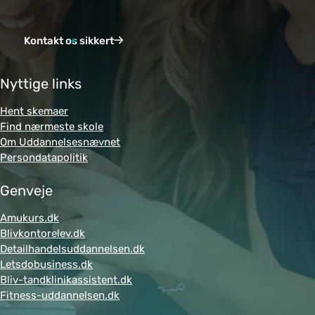
Kontakt os sikkert
Nyttige links
Hent skemaer
Find nærmeste skole
Om Uddannelsesnævnet
Persondatapolitik
Genveje
Amukurs.dk
Blivkontorelev.dk
Detailhandelsuddannelsen.dk
Letsdobusiness.dk
Bliv-tandklinikassistent.dk
Fitness-uddannelsen.dk