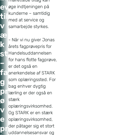
ev
øge indtjeningen på
kunderne – samtidig
til
med at service og
v
samarbejde styrkes.
æ
- Når vi nu giver Jonas
k
årets fagprøvepris for
st
Handelsuddannelsen
for hans flotte fagprøve,
–
er det også en
fa
anerkendelse af STARK
som oplæringssted. For
g
bag enhver dygtig
pr
lærling er der også en
ø
stærk
oplæringsvirksomhed.
v
Og STARK er en stærk
e
oplæringsvirksomhed,
der påtager sig et stort
pr
uddannelsesansvar og