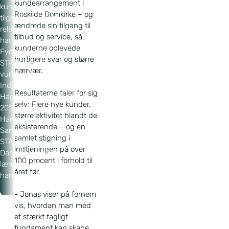
kundearrangement i
kunderne og en
Roskilde Domkirke – og
tilgang, der sætter
ændrede sin tilgang til
relationer før rabatter,
tilbud og service, så
har Jonas Lykke
kunderne oplevede
Fynbo Hansen fra
hurtigere svar og større
STARK Roskilde C
nærvær.
vundet DI – Dansk
Industri og HK
Resultaterne taler for sig
Handels fagprøvepris
selv: Flere nye kunder,
2025 for
større aktivitet blandt de
Handelsuddannelsen.
eksisterende – og en
Samtidig hædres
samlet stigning i
STARK som
indtjeningen på over
Danmarks bedste
100 procent i forhold til
lærested på
året før.
handelsområdet.
- Jonas viser på fornem
vis, hvordan man med
et stærkt fagligt
fundament kan skabe