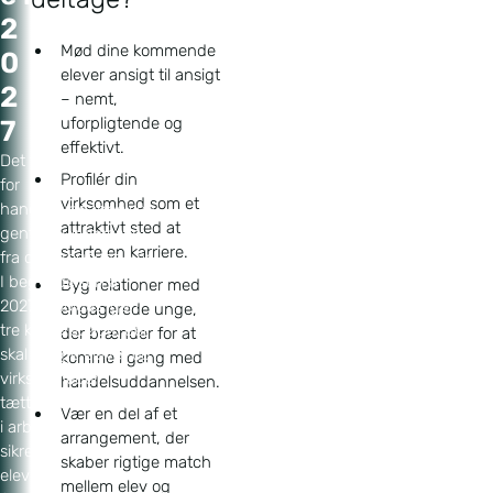
2
Mød dine kommende
0
elever ansigt til ansigt
2
– nemt,
uforpligtende og
7
effektivt.
Det faglige udvalg
Profilér din
for
virksomhed som et
handelsuddannelsen
attraktivt sted at
gentager succesen
starte en karriere.
fra de foregående år.
I begyndelsen af
Byg relationer med
2027 afholdes igen
engagerede unge,
tre karrieredage, der
der brænder for at
skal bringe elever og
komme i gang med
virksomheder
handelsuddannelsen.
tættere på hinanden
Vær en del af et
i arbejdet med at
arrangement, der
sikre fremtidens
skaber rigtige match
elevpladser bliver
mellem elev og