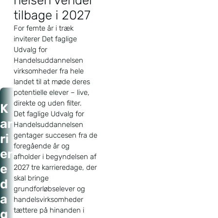
nelsen vender
tilbage i 2027
For femte år i træk
inviterer Det faglige
Udvalg for
Handelsuddannelsen
virksomheder fra hele
landet til at møde deres
potentielle elever – live,
Forside
direkte og uden filter.
K
Det faglige Udvalg for
Nyheder
ar
Handelsuddannelsen
Karrieredage for
gentager succesen fra de
ri
handelsuddannelsen
vender tilbage i 2027
foregående år og
er
afholder i begyndelsen af
e
2027 tre karrieredage, der
skal bringe
d
grundforløbselever og
a
handelsvirksomheder
tættere på hinanden i
g