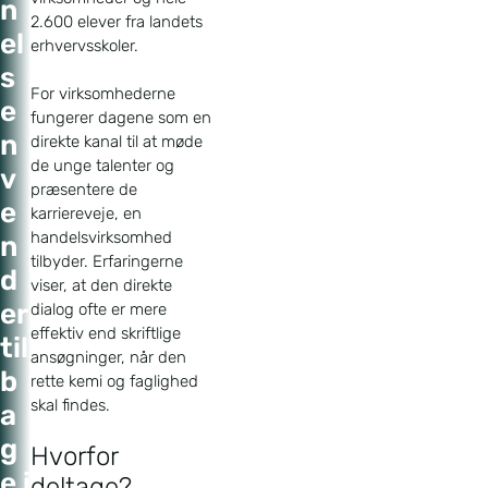
n
2.600 elever fra landets
el
erhvervsskoler.
s
For virksomhederne
e
fungerer dagene som en
n
direkte kanal til at møde
de unge talenter og
v
præsentere de
e
karriereveje, en
handelsvirksomhed
n
tilbyder. Erfaringerne
d
viser, at den direkte
er
dialog ofte er mere
effektiv end skriftlige
til
ansøgninger, når den
b
rette kemi og faglighed
skal findes
.
a
g
Hvorfor
e i
deltage?