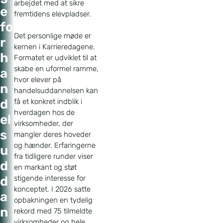
arbejdet med at sikre
e
fremtidens elevpladser
.
fo
Det personlige møde er
r
kernen i Karrieredagene.
h
Formatet er udviklet til at
skabe en uformel ramme,
a
hvor elever på
n
handelsuddannelsen kan
d
få et konkret indblik i
hverdagen hos de
el
virksomheder, der
s
mangler deres hoveder
og hænder
. Erfaringerne
u
fra tidligere runder viser
d
en markant og støt
stigende interesse for
d
konceptet. I 2026 satte
a
opbakningen en tydelig
n
rekord med 75 tilmeldte
virksomheder og hele