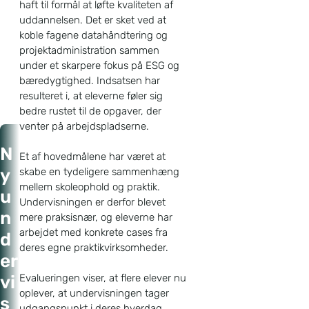
haft til formål at løfte kvaliteten af
uddannelsen. Det er sket ved at
koble fagene datahåndtering og
projektadministration sammen
under et skarpere fokus på ESG og
bæredygtighed. Indsatsen har
resulteret i, at eleverne føler sig
bedre rustet til de opgaver, der
venter på arbejdspladserne.
Forside
N
Et af hovedmålene har været at
Nyheder
y
skabe en tydeligere sammenhæng
Ny undervisning styrker
mellem skoleophold og praktik.
u
grøn omstilling i
administrationselevernes
Undervisningen er derfor blevet
hverdag
n
mere praksisnær, og eleverne har
arbejdet med konkrete cases fra
d
deres egne praktikvirksomheder.
er
Evalueringen viser, at flere elever nu
vi
oplever, at undervisningen tager
s
udgangspunkt i deres hverdag.