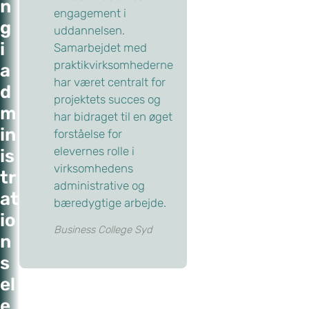
n
engagement i
g
uddannelsen.
i
Samarbejdet med
praktikvirksomhederne
a
har været centralt for
d
projektets succes og
m
har bidraget til en øget
in
forståelse for
elevernes rolle i
is
virksomhedens
tr
administrative og
at
bæredygtige arbejde.
io
Business College Syd
n
s
el
e