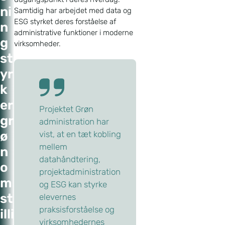
ni
Samtidig har arbejdet med data og
ESG styrket deres forståelse af
n
administrative funktioner i moderne
g
virksomheder.
st
yr
k
er
Projektet Grøn
gr
administration har
ø
vist, at en tæt kobling
mellem
n
datahåndtering,
o
projektadministration
m
og ESG kan styrke
st
elevernes
praksisforståelse og
illi
virksomhedernes