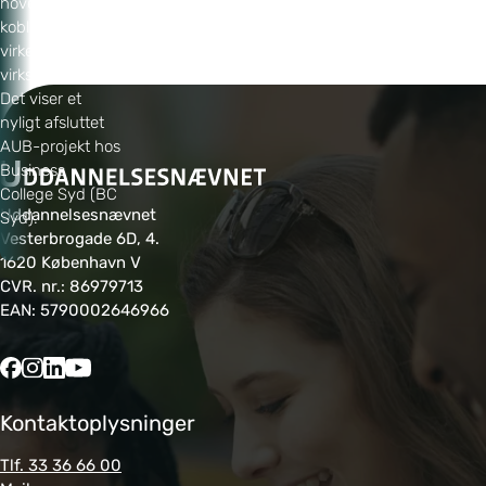
hovedfokus kan
kobles tættere til
virkeligheden i
virksomhederne.
Det viser et
nyligt afsluttet
AUB-projekt hos
Business
College Syd (BC
Uddannelsesnævnet
Syd).
Vesterbrogade 6D, 4.
1620 København V
CVR. nr.: 86979713
EAN: 5790002646966
Kontaktoplysninger
Tlf. 33 36 66 00