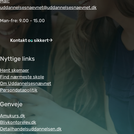
Mail:
uddannelsesnaevnet@uddannelsesnaevnet.dk
Man-fre: 9.00 - 15.00
Kontakt os sikkert
Nyttige links
Hent skemaer
Find nærmeste skole
Om Uddannelsesnævnet
Persondatapolitik
Genveje
Amukurs.dk
Blivkontorelev.dk
Detailhandelsuddannelsen.dk