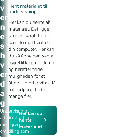
Hent materialet til
v
undervisning
er
Her kan du hente alt
n
materialet. Det ligger
e
som en såkaldt zip-fil,
som du skal hente til
s
din computer. Her kan
h
du så åbne den ved at
højreklikke på folderen
v
og herefter finde
er
muligheden for at
d
åbne. Herefter vil du få
fuld adgang til de
a
mange filer.
g
Undervisning i
Her kan du
administration
hente
med grøn
materialet
omstilling som