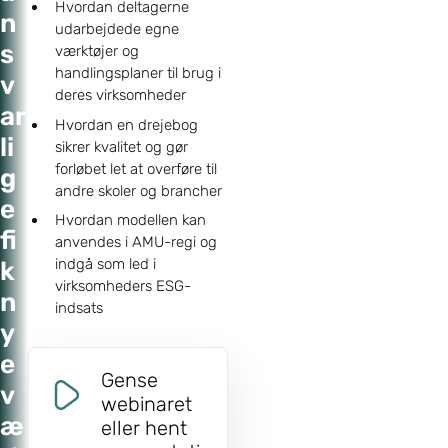
Hvordan deltagerne
n
udarbejdede egne
s
værktøjer og
handlingsplaner til brug i
v
deres virksomheder
ar
Hvordan en drejebog
li
sikrer kvalitet og gør
forløbet let at overføre til
g
andre skoler og brancher
e
Hvordan modellen kan
fi
anvendes i AMU-regi og
indgå som led i
k
virksomheders ESG-
n
indsats
y
e
Gense
v
webinaret
æ
eller hent