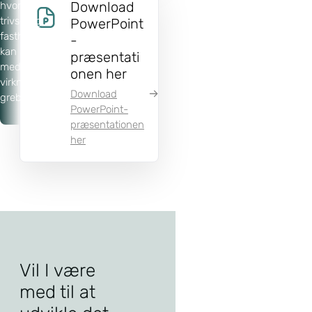
Download
hvordan
trivsel og
PowerPoint
fastholdelse
-
kan styrkes
præsentati
med enkle og
onen her
virkningsfulde
Download
greb.
PowerPoint-
præsentationen
her
Vil I være
med til at