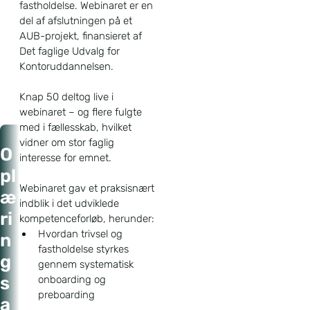
fastholdelse. Webinaret er en
del af afslutningen på et
AUB-projekt, finansieret af
Det faglige Udvalg for
Kontoruddannelsen.
Knap 50 deltog live i
webinaret – og flere fulgte
med i fællesskab, hvilket
vidner om stor faglig
Forside
O
interesse for emnet.
Nyheder
pl
Oplæringsansvarlige
Webinaret gav et praksisnært
æ
fik nye værktøjer på
én time
indblik i det udviklede
ri
kompetenceforløb, herunder:
Hvordan trivsel og
n
fastholdelse styrkes
g
gennem systematisk
s
onboarding og
preboarding
a