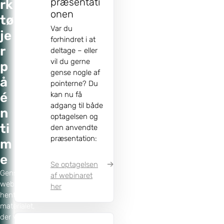
præsentati
rk
onen
tø
Var du
je
forhindret i at
r
deltage – eller
vil du gerne
p
gense nogle af
å
pointerne? Du
kan nu få
é
adgang til både
n
optagelsen og
ti
den anvendte
præsentation:
m
e
Se optagelsen
Gense
af webinaret
webinaret og
her
hent
materialet,
der viser,