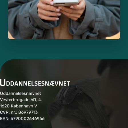
r
o
m
rå
d
e
o
g
sk
ol
e
Uddannelsesnævnet
Vesterbrogade 6D, 4.
1620 København V
CVR. nr.: 86979713
EAN: 5790002646966