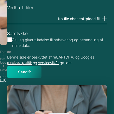
Vedhæft filer
No file chosen
Upload fil
Samtykke
Ja, jeg giver tilladelse til opbevaring og behandling af
mine data.
Forside
Fi
Denne side er beskyttet af reCAPTCHA, og Googles
Om
n
Uddannelsesnævnet
privatlivspolitik
og
servicevilkår
gælder.
d
Udvalgene
Send
Find
L
LUU
U
U
ef
te