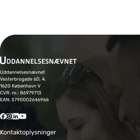
d
a
n
n
el
s
e
n:
Uddannelsesnævnet
Vesterbrogade 6D, 4.
In
1620 København V
d
CVR. nr.: 86979713
EAN: 5790002646966
g
å
e
d
Kontaktoplysninger