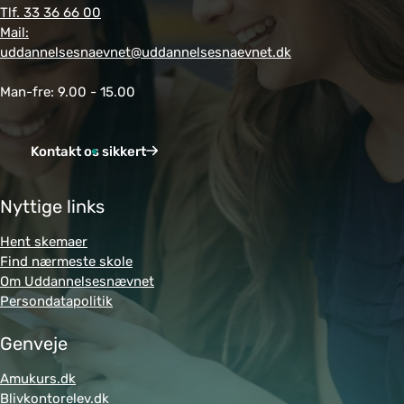
e
Tlf. 33 36 66 00
o
Mail:
uddannelsesnaevnet@uddannelsesnaevnet.dk
g
ig
Man-fre: 9.00 - 15.00
a
n
Kontakt os sikkert
g
v
Nyttige links
æ
Hent skemaer
re
Find nærmeste skole
n
Om Uddannelsesnævnet
Persondatapolitik
d
e
Genveje
u
Amukurs.dk
d
Blivkontorelev.dk