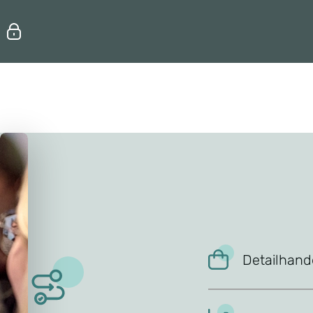
Erhvervsuddannelser
Efteruddannelse
Detailhan