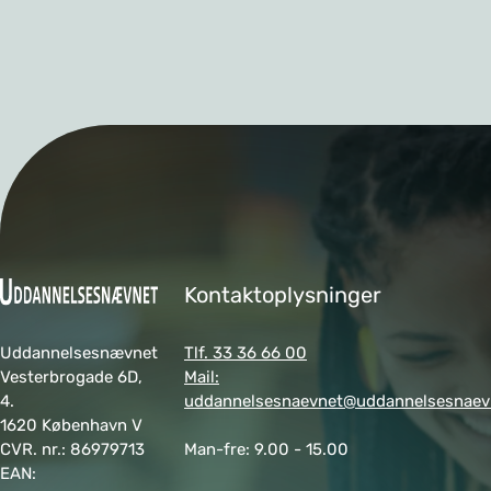
k
e
m
a
e
r:
Kontaktoplysninger
V
Uddannelsesnævnet
Tlf. 33 36 66 00
Vesterbrogade 6D,
Mail:
4.
uddannelsesnaevnet@uddannelsesnaev
ir
1620 København V
CVR. nr.: 86979713
Man-fre: 9.00 - 15.00
k
EAN: