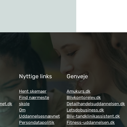
Nyttige links
Genveje
Hent skemaer
Amukurs.dk
Find nærmeste
Blivkontorelev.dk
net.dk
skole
Detailhandelsuddannelsen.dk
Om
Letsdobusiness.dk
Uddannelsesnævnet
Bliv-tandklinikassistent.dk
Persondatapolitik
Fitness-uddannelsen.dk