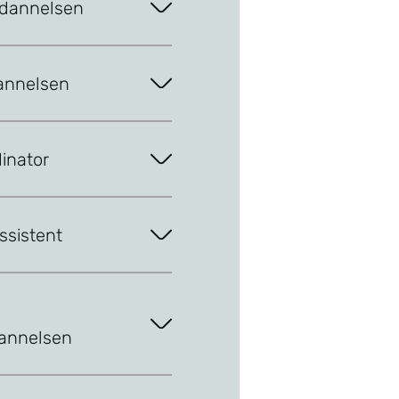
dannelsen
annelsen
inator
ssistent
g
annelsen
længelse