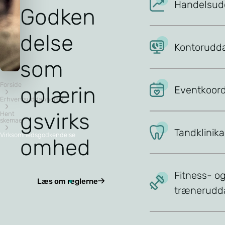
Handelsud
Godken
delse
Kontorudd
som
Forside
oplærin
Eventkoord
H
Erhvervsuddannelser
gsvirks
Hent
skemaer
e
Tandklinika
Virksomhedsgodkendelse
omhed
n
Fitness- o
t
Læs om reglerne
trænerudd
s
ingsplaner
Afkortning/for