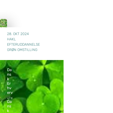
28. OKT 2024
HAKL
EFTERUDDANNELSE
GRØN OMSTILLING
Da
ns
k
Er
hv
erv
,
Da
ns
k