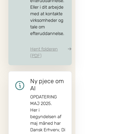
efteruddannelse.
Eller i dit arbejde
med at kontakte
virksomheder og
tale om
efteruddannelse.
Hent folderen
(PDF)
Ny pjece om
AI
OPDATERING
MAJ 2025.
Her i
begyndelsen af
maj måned har
Dansk Erhverv, Di