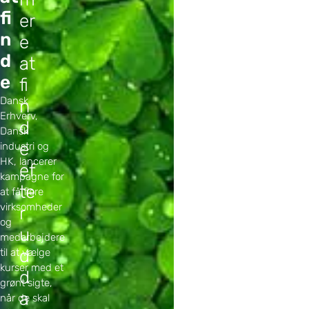
fi
er
n
e
d
at
e
fi
Dansk
n
Erhverv,
d
Dansk
e
industri og
HK, lancerer
ef
kampagne for
te
at få flere
virksomheder
r
og
u
medarbejdere
d
til at vælge
kurser med et
d
grønt sigte,
a
når de skal