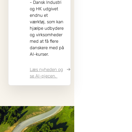
- Dansk Industri
og HK udgivet
endnu et
værktøj, som kan
hjælpe udbydere
og virksomheder
med at få flere
danskere med på
AI-kurser.
Læs nyheden og
se AI-pjecen.