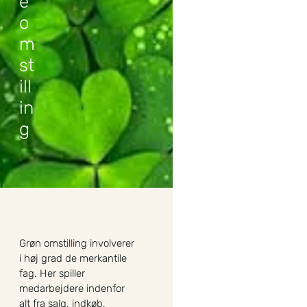
e
o
m
st
ill
in
g
Grøn omstilling involverer
i høj grad de merkantile
fag. Her spiller
medarbejdere indenfor
alt fra salg, indkøb,