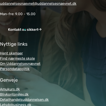
uddannelsesnaevnet@uddannelsesnaevnet.dk
Man-fre: 9.00 - 15.00
Kontakt os sikkert
Nyttige links
Hent skemaer
Find nærmeste skole
Om Uddannelsesnævnet
Persondatapolitik
Genveje
Amukurs.dk
Blivkontorelev.dk
Detailhandelsuddannelsen.dk
Letsdobusiness.dk