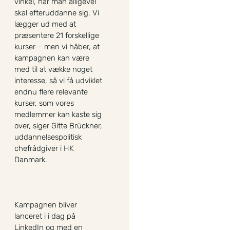
vinkel, når man alligevel
skal efteruddanne sig. Vi
lægger ud med at
præsentere 21 forskellige
kurser – men vi håber, at
kampagnen kan være
med til at vække noget
interesse, så vi få udviklet
endnu flere relevante
kurser, som vores
medlemmer kan kaste sig
over, siger Gitte Brückner,
uddannelsespolitisk
chefrådgiver i HK
Danmark.
Kampagnen bliver
lanceret i i dag på
LinkedIn og med en