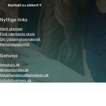
Kontakt os sikkert
Nyttige links
Hent skemaer
Find nærmeste skole
Om Uddannelsesnævnet
Persondatapolitik
Genveje
Amukurs.dk
Blivkontorelev.dk
Detailhandelsuddannelsen.dk
Letsdobusiness.dk
Bliv-tandklinikassistent.dk
Fitness-uddannelsen.dk
Powered by MCB