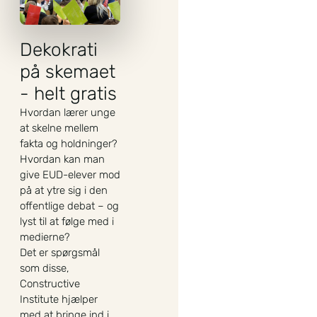
Dekokrati
på skemaet
- helt gratis
Hvordan lærer unge
at skelne mellem
fakta og holdninger?
Hvordan kan man
give EUD-elever mod
på at ytre sig i den
offentlige debat – og
lyst til at følge med i
medierne?
Det er spørgsmål
som disse,
Constructive
Institute hjælper
med at bringe ind i