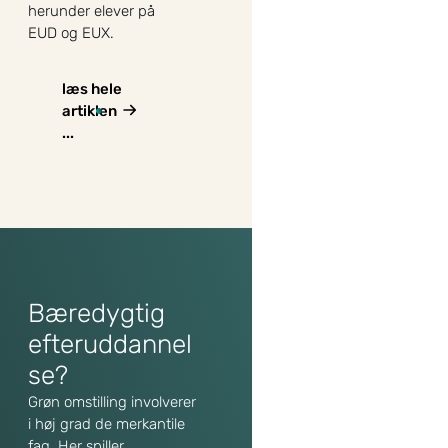
herunder elever på
EUD og EUX.
læs hele
artiklen
...
Bæredygtig
efteruddannel
se?
Grøn omstilling involverer
i høj grad de merkantile
fag. Her spiller