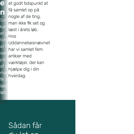
e
et godt tidspunkt at
få samlet op på
n
nogle af de ting,
Sommertid
man ikke fik set og
kan være
læst i årets løb.
et godt
Hos
tidspunkt
Uddannelsesnævnet
at få
har vi samlet fem
samlet op
artikler med
på nogle
værktøjer, der kan
af de ting,
hjælpe dig i din
man ikke
hverdag.
fik set og
læst i årets
løb.
Sådan får