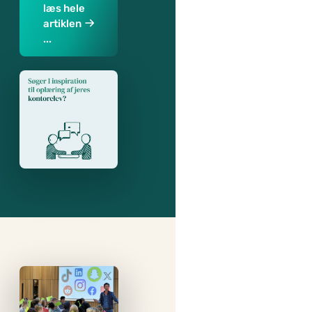
læs hele
artiklen
...