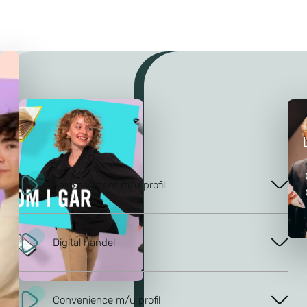
Salgsassistent m/u profil
Digital handel
Convenience m/u profil