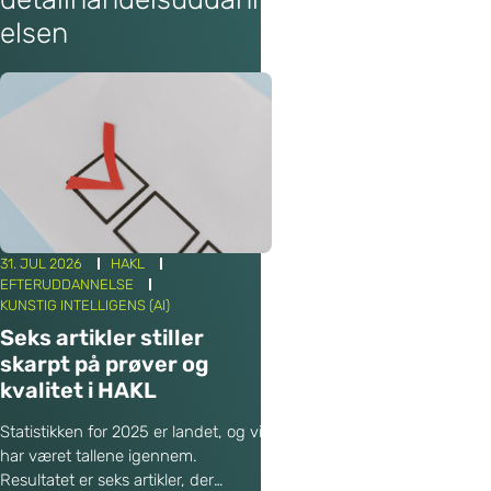
el
elsen
s
e
n
31. JUL 2026
HAKL
EFTERUDDANNELSE
KUNSTIG INTELLIGENS (AI)
Seks artikler stiller
skarpt på prøver og
kvalitet i HAKL
Statistikken for 2025 er landet, og vi
har været tallene igennem.
Resultatet er seks artikler, der